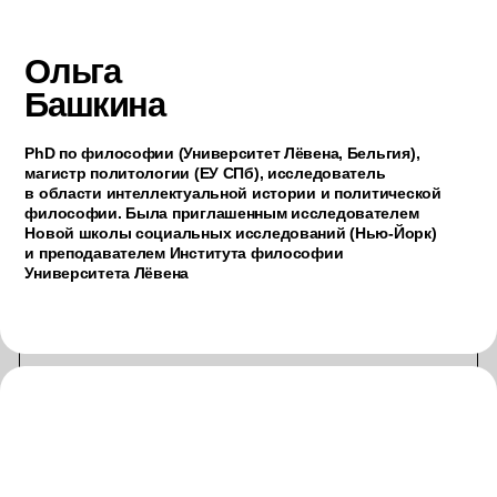
Гостевые лекции
Артемий
Магун
Доктор философии, Университет Страсбурга. PhD по
политическим наукам, Университет Мичигана.
Автор книг «От триггера к трикстеру», «Искус
небытия», «Демократия. Демон и гегемон», «Единство
и одиночество», «Отрицательная революция».
из чего состоит
курс