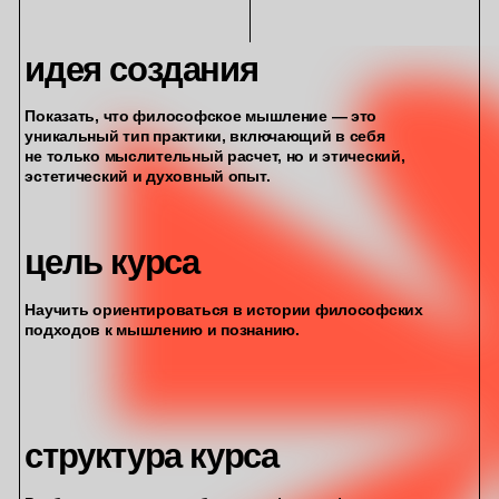
каталог
политика обработки
данных
о нас
пользовательское
мы в tg
соглашение
о компании
«ПРОБА» не является
образовательной институцией
и не реализует образовательных
программ, предусмотренных
Постановлением Правительства Р Ф
от 18.09.2020 № 1490
«О лицензировании образовательной
деятельности». По окончании
оказания услуг дипломы
и сертификаты не выдаются.
проба
от страдариума