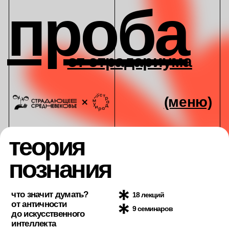
проба
от страдариума
(меню)
теория
познания
что значит думать?
18 лекций
от античности
9 семинаров
до искусственного
интеллекта