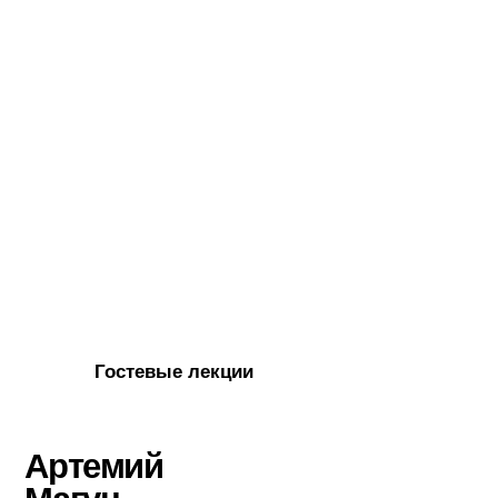
18
9
лекций
семинаров
лекции
Лекции — теоретические и обзорные занятия,
вводящие в основную проблематику курса, дающие
понятийный аппарат. Одна лекция в неделю,
продолжительность — 90 минут.
чтение и анализ текстов
Общая подготовка к одному семинару не превышает
4 часов. Учимся анализировать философские тексты
и работать с понятиями.
семинары