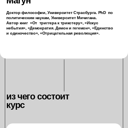
Предполагают активное участие слушателей: разбор
текстового материала, обсуждение ключевых
понятий. Семинары могут быть в форме дискуссии,
обсуждения, практикумов, конференции
с докладами, свободного разговора автора
со студентами. Учимся профессиональному
дискурсу. Нет оценок и проверки знаний.
Работа в группах до 30 человек.
идея создания
Показать, что философское мышление — это
уникальный тип практики, включающий в себя
не только мыслительный расчет, но и этический,
эстетический и духовный опыт.
цель курса
Научить ориентироваться в истории философских
подходов к мышлению и познанию.