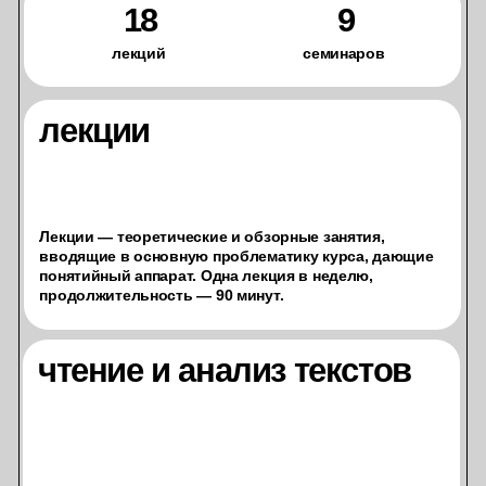
структура курса
Разберемся, в чем особенность философского
мышления, где оно зародилось, и чем отличается
от научного. Проследим, как философия определяла
мышление в Античности, Средние века, Новое время,
в 19 и 20 веке. Узнаем, что такое гипокейменон,
радикальное сомнение, редукция, и многое другое.
чему научитесь
1
Узнаете, в чем особенность философского типа
мышления.